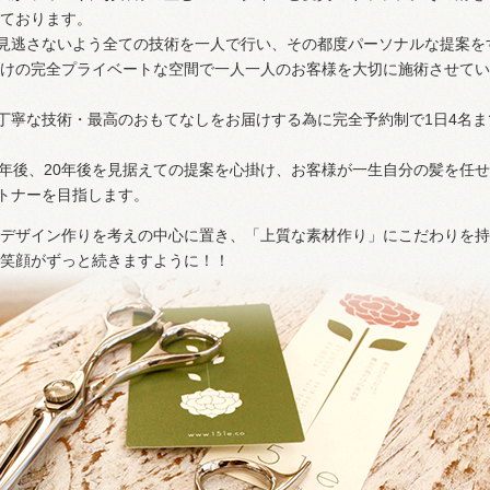
えております。
見逃さないよう全ての技術を一人で行い、その都度パーソナルな提案を
面だけの完全プライベートな空間で一人一人のお客様を大切に施術させて
丁寧な技術・最高のおもてなしをお届けする為に完全予約制で1日4名ま
0年後、20年後を見据えての提案を心掛け、お客様が一生自分の髪を任
トナーを目指します。
アをデザイン作りを考えの中心に置き、「上質な素材作り」にこだわりを
の笑顔がずっと続きますように！！