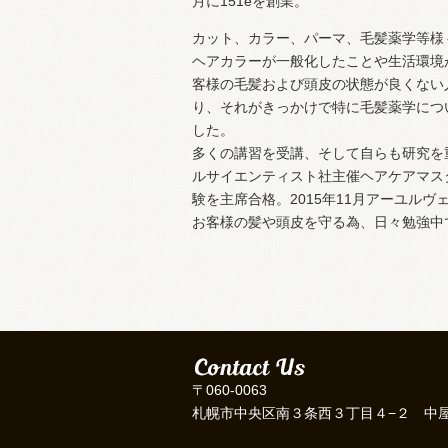
月に151eを創業。
カット、カラー、パーマ、毛髪薬学等様
ヘアカラーが一般化したことや生活環境
客様の毛髪および頭皮の状態が良くない
り、それがきっかけで特に毛髪薬学につ
した。
多くの講習を受講、そして自らも研究を重
ルサイエンティスト社主催ヘアケアマス
験を主席合格。2015年11月アーユル
お客様の髪や頭皮を守る為、日々勉強中
〒060-0063
札幌市中央区南３条西３丁目４−２ 中屋ビ