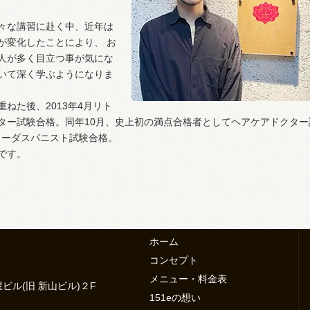
々な講習に赴く中、近年は
が変化したことにより、 お
人が多く目立つ事が気にな
いて深く学ぶようになりま
ねた後、2013年4月リト
ター試験合格。同年10月、史上初の満点合格者としてヘアケアドクター
ヴェーダスパニスト試験合格。
です。
ホーム
コンセプト
メニュー・料金表
ル(旧 新山ビル)２F
151eの想い