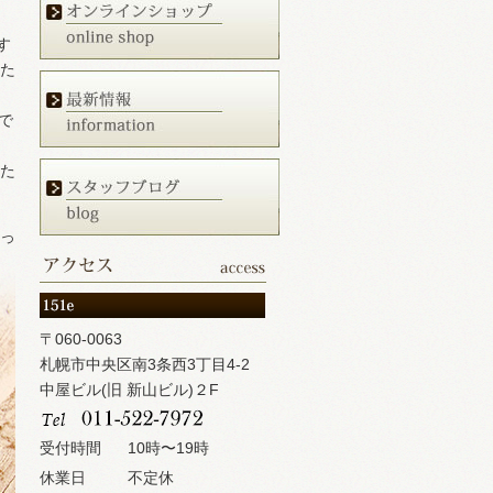
す
いた
で
せた
持っ
〒060-0063
札幌市中央区南3条西3丁目4-2
中屋ビル(旧 新山ビル)２F
受付時間
10時〜19時
休業日
不定休