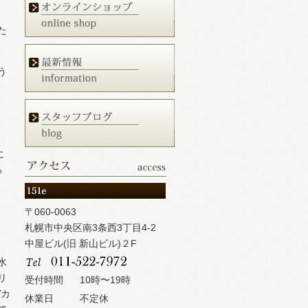
た
う
に
っ
〒060-0063
札幌市中央区南3条西3丁目4-2
中屋ビル(旧 新山ビル)２F
水
リ
受付時間
10時〜19時
Vカ
休業日
不定休