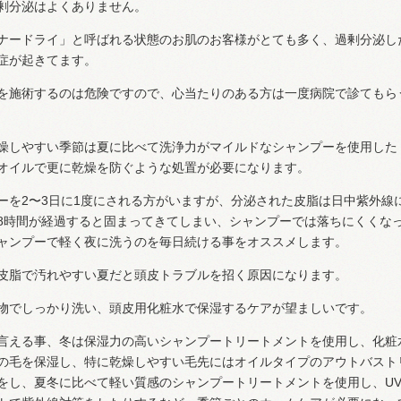
剰分泌はよくありません。
ナードライ」と呼ばれる状態のお肌のお客様がとても多く、過剰分泌し
症が起きてます。
を施術するのは危険ですので、心当たりのある方は一度病院で診てもら
燥しやすい季節は夏に比べて洗浄力がマイルドなシャンプーを使用した
オイルで更に乾燥を防ぐような処置が必要になります。
ーを2〜3日に1度にされる方がいますが、分泌された皮脂は日中紫外線
8時間が経過すると固まってきてしまい、シャンプーでは落ちにくくな
ャンプーで軽く夜に洗うのを毎日続ける事をオススメします。
皮脂で汚れやすい夏だと頭皮トラブルを招く原因になります。
物でしっかり洗い、頭皮用化粧水で保湿するケアが望ましいです。
言える事、冬は保湿力の高いシャンプートリートメントを使用し、化粧
の毛を保湿し、特に乾燥しやすい毛先にはオイルタイプのアウトバスト
をし、夏冬に比べて軽い質感のシャンプートリートメントを使用し、U