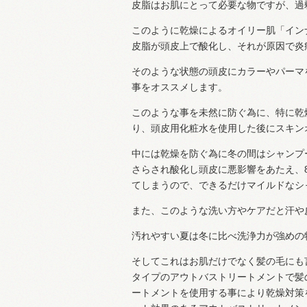
皮脂はお肌にとって必要な物ですが、過
このように乾燥によるオイリー肌「イン
皮脂が頭皮上で酸化し、それが原因で炎
そのような状態の頭皮にカラーやパーマ
事をオススメします。
このような事を未然に防ぐ為に、特に乾
り、頭皮用化粧水を使用した後にスキン
中には乾燥を防ぐ為に冬の間はシャンプ
さらされ酸化し頭皮に悪影響をあたえ、
てしまうので、できるだけマイルドなシ
また、このような洗い方やケアだと汗や
汚れやすい夏は冬に比べ洗浄力が強めの
そしてこれはお肌だけでなく髪の毛にも
タイプのアウトバストリートメントで髪
ートメントを使用する事により乾燥対策