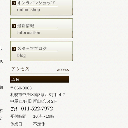
期、
0
期
〒060-0063
札幌市中央区南3条西3丁目4-2
中屋ビル(旧 新山ビル)２F
不
受付時間
10時〜19時
ま
休業日
不定休