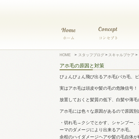
HOME
>
スタッフブログ
>
スキャルプケア
>
アホ毛の原因と対策
ぴょんぴょん飛び出るアホ毛(バカ毛、ピ
実はアホ毛は頭皮や髪の毛の危険信号！
放置しておくと髪質の低下、白髪や薄毛
アホ毛には色々な原因があるので原因別
・切れ毛→クシでとかす、シャンプー、
ーマのダメージにより出来るアホ毛。
余程のハイダメージヘアや髪の毛自体が