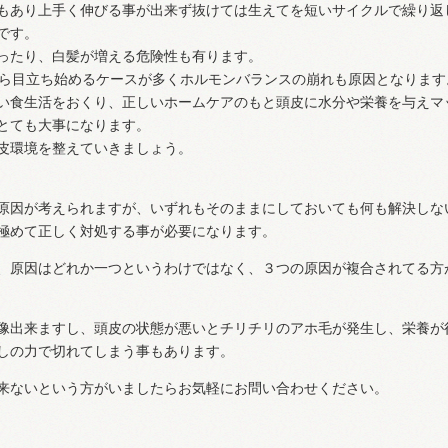
もあり上手く伸びる事が出来ず抜けては生えてを短いサイクルで繰り返
です。
ったり、白髪が増える危険性も有ります。
から目立ち始めるケースが多くホルモンバランスの崩れも原因となります
い食生活をおくり、正しいホームケアのもと頭皮に水分や栄養を与えマ
とても大事になります。
皮環境を整えていきましょう。
原因が考えられますが、いずれもそのままにしておいても何も解決しな
極めて正しく対処する事が必要になります。
、原因はどれか一つというわけではなく、３つの原因が複合されてる方
像出来ますし、頭皮の状態が悪いとチリチリのアホ毛が発生し、栄養が
しの力で切れてしまう事もあります。
来ないという方がいましたらお気軽にお問い合わせください。