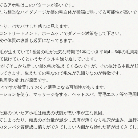
てるアホ毛はこのパターンが多いです。
たら相当なハイダメージか髪の毛自体が極端に弱ってる可能性が高いで
たり、バサバサした感じに見えます。
ロントリートメント、ホームケアでダメージ対策をして下さい。
皮や体質の改善も必要になってきます。
毛が生えていて1番髪の毛が元気な時期で1本につき平均4～6年の毛周
けて抜けていくというサイクルを繰り返しています。
、やがてそこから新しい髪の毛が生えてくるのですが、その抜ける本数が10
ってきます。生えたての毛なので毛先が先細りなのが特徴です。
毛周期の乱れが原因です。
は様々ですが放置しておくと薄毛になる可能性があります。
ーションを使う、マッサージをする、ヘッドスパ、育毛エステ等で毛周
た癖のついたアホ毛は頭皮の状態が悪い事が主な原因。
てしまったり、頭皮の水分量が減少し皮膚が薄くなり毛穴が歪み、血行
のタンパク質構成に偏りができてしまい内側から捻れた癖が出てきてし