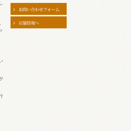
し
。
ッ
い
が
行