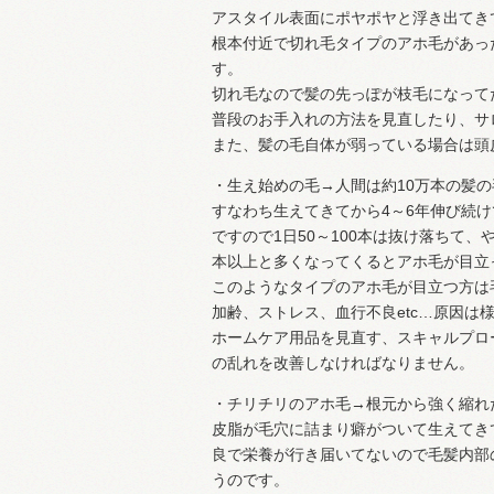
アスタイル表面にポヤポヤと浮き出てき
根本付近で切れ毛タイプのアホ毛があっ
す。
切れ毛なので髪の先っぽが枝毛になって
普段のお手入れの方法を見直したり、サ
また、髪の毛自体が弱っている場合は頭
・生え始めの毛→人間は約10万本の髪の
すなわち生えてきてから4～6年伸び続
ですので1日50～100本は抜け落ちて
本以上と多くなってくるとアホ毛が目立
このようなタイプのアホ毛が目立つ方は
加齢、ストレス、血行不良etc…原因
ホームケア用品を見直す、スキャルプロ
の乱れを改善しなければなりません。
・チリチリのアホ毛→根元から強く縮れ
皮脂が毛穴に詰まり癖がついて生えてき
良で栄養が行き届いてないので毛髪内部
うのです。