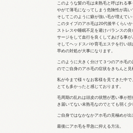
このような髪の毛は未熟毛と呼ばれる事
やがて薄毛になってしまう危険性が高い
そしてこのように癖が強い毛が増えてい
このタイプのアホ毛は20代後半くらい
ストレスや睡眠不足を避けバランスの良
サージをして血行を良くしてあげる事が
そしてヘッドスパや育毛エステを行い頭
早めの対処が大事になります。
このように大きく分けて３つのアホ毛の
のでご自身のアホ毛の症状をきちんと見
私が今まで様々なお客様を見てきた中で
とても多かったと感じております。
毛周期の乱れは頭皮の状態が悪い事が想
き届いてない未熟毛なのでとても弱く少
ご自身ではなかなかアホ毛の見極めが出
最後にアホ毛を早急に抑える方法。