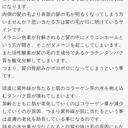
になります。
内側の髪の毛より表面の髪の毛が明るくなってしまう方
いませんか？思い当たる方は髪の毛が日に焼けているサ
インです。
メラニン色素が分解されると髪の中にメラニンホールと
いう穴が開き、そこがダメージを起こしてしまいます。
また活性酸素が髪の毛の主成分であるケラチンタンパク
質を酸化分解してしまいます。
つまり、髪の骨組みがボロボロになってしまうという事
です。
頭皮に紫外線が当たると肌のコラーゲン等の水を抱え込
むタンパク質が壊れてしまいます。
加齢とともに肌が老化していくのはコラーゲン量が減少
していくのが原因、つまり紫外線が肌に当たるという事
は皮膚の老化を助長している事になるのです。
頭皮の水分量が少なくなると白髪や抜け毛の原因にもな