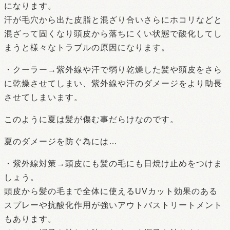
になります。
汗が毛穴から出た皮脂と混ざり合いさらにホコリなどと
混ざって固くなり頭皮から落ちにくい状態で酸化してし
まうと様々なトラブルの原因になります。
・クーラー→紫外線や汗で弱り乾燥した髪や頭皮をさら
に乾燥させてしまい、紫外線や汗のダメージをより助長
させてしまいます。
このように夏は髪が傷む事だらけなのです。
夏のダメージを防ぐ為には…
・紫外線対策→頭皮にも髪の毛にも日焼け止めをつけま
しょう。
頭皮から髪の毛まで全体に使えるUVカット効果のある
スプレーや抗酸化作用が強いアウトバストリートメント
もあります。