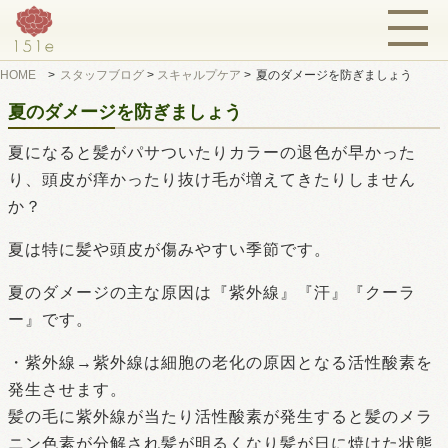
HOME
>
スタッフブログ
>
スキャルプケア
>
夏のダメージを防ぎましょう
夏のダメージを防ぎましょう
夏になると髪がパサついたりカラーの退色が早かった
り、頭皮が痒かったり抜け毛が増えてきたりしません
か？
夏は特に髪や頭皮が傷みやすい季節です。
夏のダメージの主な原因は『紫外線』『汗』『クーラ
ー』です。
・紫外線→紫外線は細胞の老化の原因となる活性酸素を
発生させます。
髪の毛に紫外線が当たり活性酸素が発生すると髪のメラ
ニン色素が分解され髪が明るくなり髪が日に焼けた状態