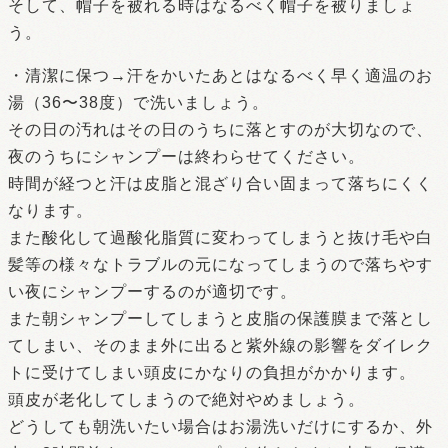
そして、帽子を被れる時はなるべく帽子を被りましょ
う。
・清潔に保つ→汗をかいたあとはなるべく早く適温のお
湯（36〜38度）で洗いましょう。
その日の汚れはその日のうちに落とすのが大切なので、
夜のうちにシャンプーは終わらせてください。
時間が経つと汗は皮脂と混ざり合い固まって落ちにくく
なります。
また酸化して過酸化脂質に変わってしまうと抜け毛や白
髪等の様々なトラブルの元になってしまうので落ちやす
い夜にシャンプーするのが適切です。
また朝シャンプーしてしまうと皮脂の保護膜まで落とし
てしまい、そのまま外に出ると紫外線の影響をダイレク
トに受けてしまい頭皮にかなりの負担がかかります。
頭皮が老化してしまうので絶対やめましょう。
どうしても朝洗いたい場合はお湯洗いだけにするか、外